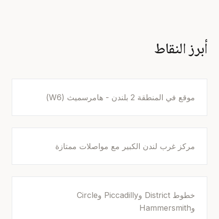
أبرز النقاط
موقع في المنطقة 2 بلندن - هامرسميث (W6)
مركز غرب لندن الكبير مع مواصلات ممتازة
خطوط District وPiccadilly وCircle
وHammersmith