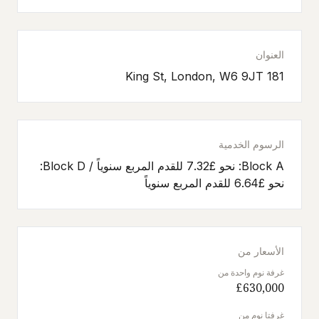
العنوان
181 King St, London, W6 9JT
الرسوم الخدمية
Block A: نحو £7.32 للقدم المربع سنوياً / Block D:
نحو £6.64 للقدم المربع سنوياً
الأسعار من
غرفة نوم واحدة من
£630,000
غرفتا نوم من