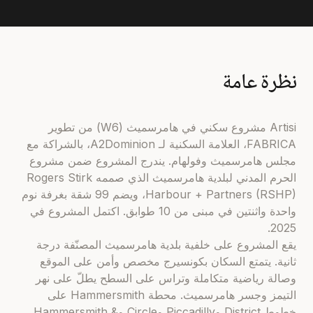
نظرة عامة
Artisi مشروع سكني في هامرسميث (W6) من تطوير
FABRICA، العلامة السكنية لـ A2Dominion، بالشراكة مع
مجلس هامرسميث وفولهام. يندرج المشروع ضمن مشروع
الحرم المدني لبلدية هامرسميث الذي صممه Rogers Stirk
Harbour + Partners (RSHP)، ويضم 99 شقة بغرفة نوم
واحدة واثنتين في مبنى من 10 طوابق. اكتمل المشروع في
2025.
يقع المشروع على خلفية بلدية هامرسميث المصنّفة درجة
ثانية. يتمتع السكان بكونسيرج مخصص وأمن على الموقع
وصالة رياضية متكاملة وتراس على السطح يطلّ على نهر
التيمز وجسر هامرسميث. محطة Hammersmith على
خطوط District وPiccadilly وCircle وHammersmith &