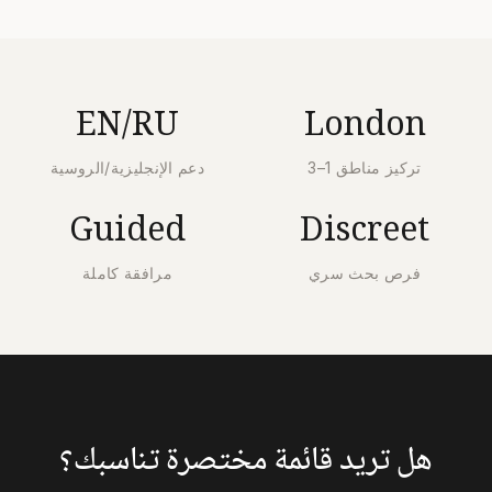
EN/RU
London
تركيز مناطق 1–3
دعم الإنجليزية/الروسية
Guided
Discreet
فرص بحث سري
مرافقة كاملة
هل تريد قائمة مختصرة تناسبك؟