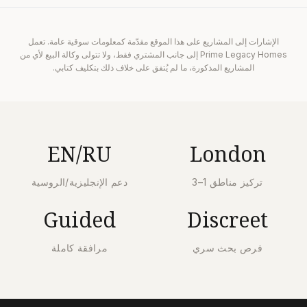
الإشارات إلى المشاريع على هذا الموقع مقدّمة كمعلومات سوقية عامة. تعمل
Prime Legacy Homes إلى جانب المشتري فقط، ولا تتولى وكالة البيع لأي من
المشاريع المذكورة، ما لم يُتفق على خلاف ذلك بتكليف كتابي.
EN/RU
London
تركيز مناطق 1–3
دعم الإنجليزية/الروسية
Guided
Discreet
فرص بحث سري
مرافقة كاملة