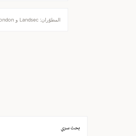
المطوّران: Landsec و Regal London
بحث سري