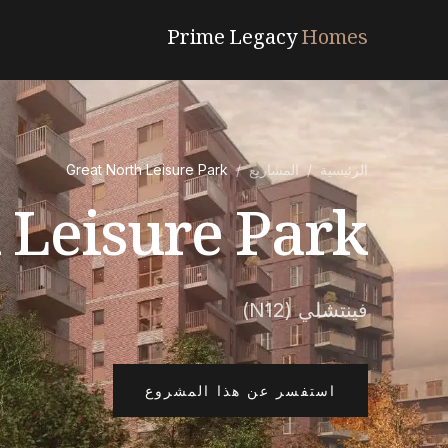
Prime Legacy
Homes
الرئيسية
/
المشاريع
/
Great North Leisure Park
 Leisure Park
فينتشلي (N12)
استفسر عن هذا المشروع