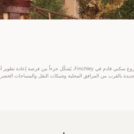
Great North Leisure Park مشروع سكني قادم في Finchley، يُشكّل جزء
دة بالقرب من المرافق المحلية وشبكات النقل والمساحات الخضراء