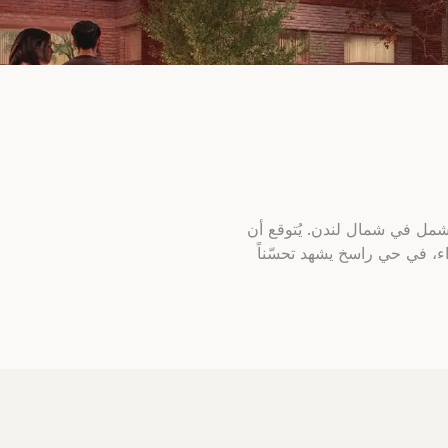
اً من فرصة إعادة تطوير أشمل في شمال لندن. يُتوقع أن
، في حي راسخ يشهد تحسّناً