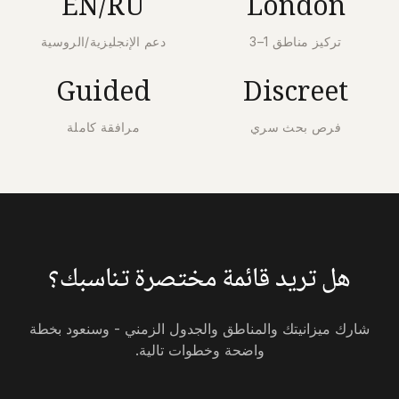
EN/RU
London
تركيز مناطق 1–3
دعم الإنجليزية/الروسية
Guided
Discreet
فرص بحث سري
مرافقة كاملة
هل تريد قائمة مختصرة تناسبك؟
شارك ميزانيتك والمناطق والجدول الزمني - وسنعود بخطة
واضحة وخطوات تالية.