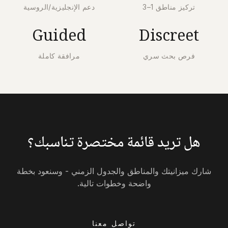
تركيز مناطق 1–3
دعم الإنجليزية/الروسية
Guided
Discreet
فرص بحث سري
مرافقة كاملة
هل تريد قائمة مختصرة تناسبك؟
شارك ميزانيتك والمناطق والجدول الزمني - وسنعود بخطة
واضحة وخطوات تالية.
تواصل معنا