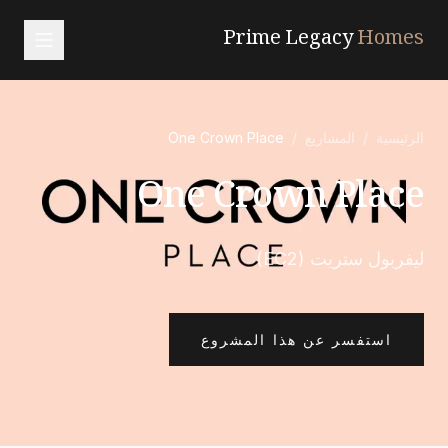
Prime Legacy
Homes
الرئيسية
الرئيسية
/
المشاريع
/
One Crown Place
الخدمات
One Crown Place
المناطق
من نحن
ليفربول ستريت (EC2)
تواصل معنا
EN
RU
中文
العربية
استفسر عن هذا المشروع