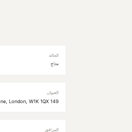
الحالة
متاح
العنوان
149 Old Park lane, London, W1K 1QX
المرافق