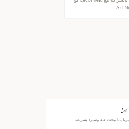
مُعاد تطويره من DarGlobal بالشراكة مع Leconfield مع
اصل
برنا بما تبحث عنه وسنرد بسرعة.