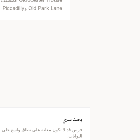
oucester House
Old Park Lane وPiccadilly
بحث سري
فرص قد لا تكون معلنة على نطاق واسع على
البوابات.