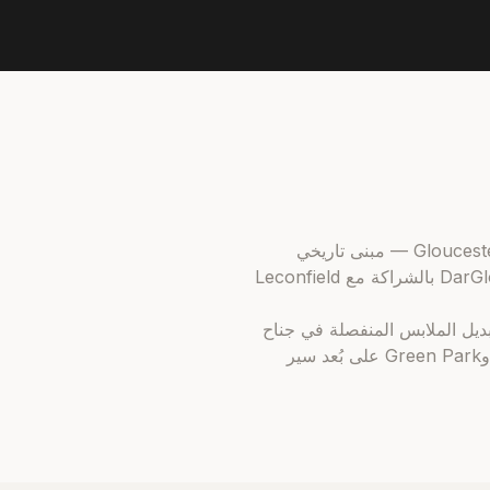
One of One مشروع سكني بوتيكي في 149 Old Park Lane (W1K) — المعروف سابقاً بـ Gloucester House — مبنى تاريخي
مصنَّف (الدرجة الثانية) على تقاطع Old Park Lane وPiccadilly، يُطلّ على Green Park. أعادت DarGlobal بالشراكة مع Leconfield
وثريا الكريستال وغرف تبديل الملابس المنفصلة في جناح
الماستر. خدمة الكونسيرج والحراسة على مدار الساعة. محطة Hyde Park Corner على بُعد خطوات، وGreen Park على بُعد سير