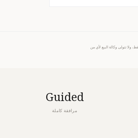
ة عامة. تعمل Prime Legacy Homes إلى جانب المشتري فقط، ولا تتولى وكالة البيع لأي من
Guided
مرافقة كاملة