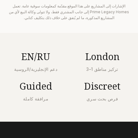
الإشارات إلى المشاريع على هذا الموقع مقدّمة كمعلومات سوقية عامة. تعمل
Prime Legacy Homes إلى جانب المشتري فقط، ولا تتولى وكالة البيع لأي من
المشاريع المذكورة، ما لم يُتفق على خلاف ذلك بتكليف كتابي.
EN/RU
London
تركيز مناطق 1–3
دعم الإنجليزية/الروسية
Guided
Discreet
فرص بحث سري
مرافقة كاملة