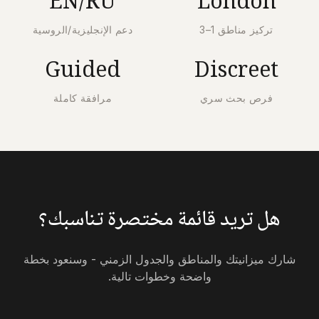
EN/RU
London
تركيز مناطق 1–3
دعم الإنجليزية/الروسية
Guided
Discreet
فرص بحث سري
مرافقة كاملة
هل تريد قائمة مختصرة تناسبك؟
شارك ميزانيتك والمناطق والجدول الزمني - وسنعود بخطة
واضحة وخطوات تالية.