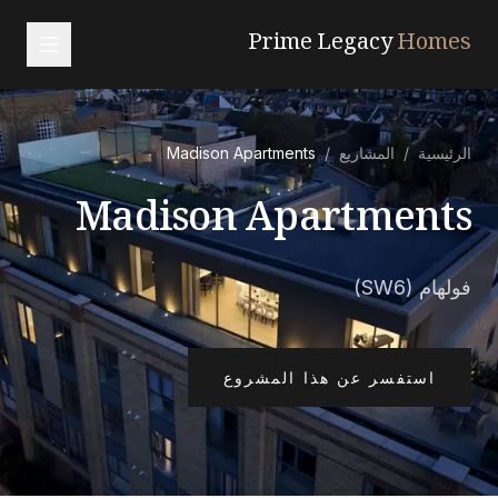
Prime Legacy
Homes
الرئيسية
الرئيسية
/
المشاريع
/
Madison Apartments
الخدمات
Madison Apartments
المناطق
من نحن
فولهام (SW6)
تواصل معنا
EN
RU
中文
العربية
استفسر عن هذا المشروع