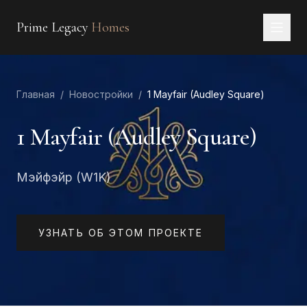
Prime Legacy
Homes
Главная
Главная
/
Новостройки
/
1 Mayfair (Audley Square)
Услуги
Районы
1 Mayfair (Audley Square)
О нас
Мэйфэйр (W1K)
КОНТАКТЫ
EN
RU
中文
العربية
УЗНАТЬ ОБ ЭТОМ ПРОЕКТЕ