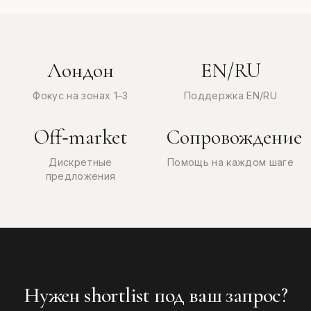
Лондон
EN/RU
Фокус на зонах 1–3
Поддержка EN/RU
Off‑market
Сопровождение
Дискретные
Помощь на каждом шаге
предложения
Нужен shortlist под ваш запрос?