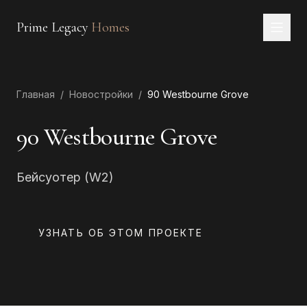
Prime Legacy
Homes
Главная
Главная
/
Новостройки
/
90 Westbourne Grove
Услуги
Районы
90 Westbourne Grove
О нас
Бейсуотер (W2)
КОНТАКТЫ
EN
RU
中文
العربية
УЗНАТЬ ОБ ЭТОМ ПРОЕКТЕ