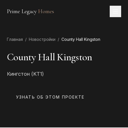
Prime Legacy
Homes
Главная
Главная
/
Новостройки
/
County Hall Kingston
Услуги
Районы
County Hall Kingston
О нас
Кингстон (KT1)
КОНТАКТЫ
EN
RU
中文
العربية
УЗНАТЬ ОБ ЭТОМ ПРОЕКТЕ