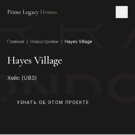
Prime Legacy
Homes
Главная
Главная
/
Новостройки
/
Hayes Village
Услуги
Районы
Hayes Village
О нас
Хейс (UB3)
КОНТАКТЫ
EN
RU
中文
العربية
УЗНАТЬ ОБ ЭТОМ ПРОЕКТЕ