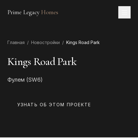
Prime Legacy
Homes
Главная
Главная
/
Новостройки
/
Kings Road Park
Услуги
Районы
Kings Road Park
О нас
Фулем (SW6)
КОНТАКТЫ
EN
RU
中文
العربية
УЗНАТЬ ОБ ЭТОМ ПРОЕКТЕ