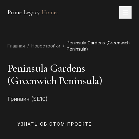
Prime Legacy
Homes
Главная
Peninsula Gardens (Greenwich
Услуги
Главная
/
Новостройки
/
Peninsula)
Районы
Peninsula Gardens
О нас
(Greenwich Peninsula)
КОНТАКТЫ
Гринвич (SE10)
EN
RU
中文
العربية
УЗНАТЬ ОБ ЭТОМ ПРОЕКТЕ