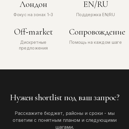
Лондон
EN/RU
Фокус на зонах 1–3
Поддержка EN/RU
Off‑market
Сопровождение
Дискретные
Помощь на каждом шаге
предложения
Нужен shortlist под ваш запрос?
Расскажите бюджет, районы и сроки - мы
ответим с понятным планом и следующими
шагами.