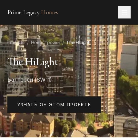
Prime Legacy
Homes
Главная
Главная
/
Новостройки
/
The HiLight
Услуги
Районы
The HiLight
О нас
Баттерси (SW11)
КОНТАКТЫ
EN
RU
中文
العربية
УЗНАТЬ ОБ ЭТОМ ПРОЕКТЕ