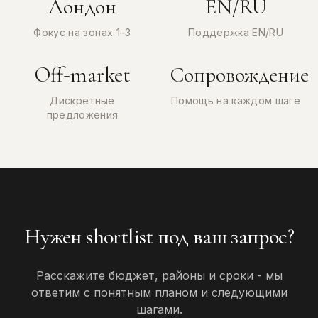
Лондон
EN/RU
Фокус на зонах 1–3
Поддержка EN/RU
Off‑market
Сопровождение
Дискретные
Помощь на каждом шаге
предложения
Нужен shortlist под ваш запрос?
Расскажите бюджет, районы и сроки - мы
ответим с понятным планом и следующими
шагами.