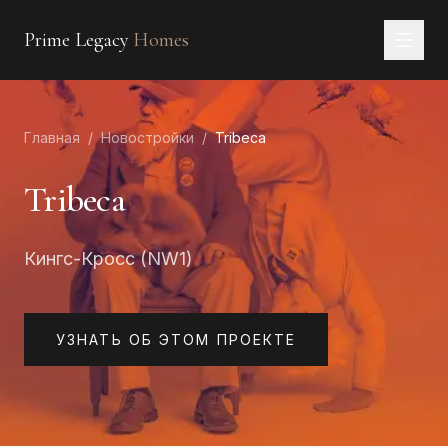
Prime Legacy
Homes
Главная
Главная
/
Новостройки
/
Tribeca
Услуги
Районы
Tribeca
О нас
Кингс-Кросс (NW1)
КОНТАКТЫ
EN
RU
中文
العربية
УЗНАТЬ ОБ ЭТОМ ПРОЕКТЕ