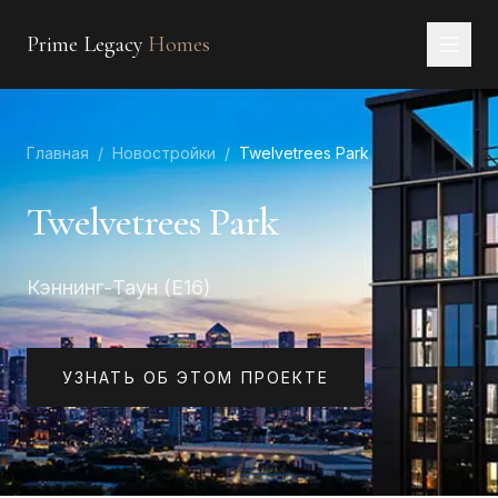
Prime Legacy
Homes
Главная
Главная
/
Новостройки
/
Twelvetrees Park
Услуги
Районы
Twelvetrees Park
О нас
Кэннинг-Таун (E16)
КОНТАКТЫ
EN
RU
中文
العربية
УЗНАТЬ ОБ ЭТОМ ПРОЕКТЕ