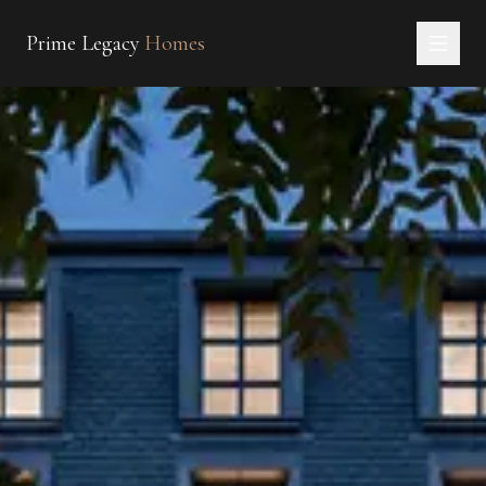
Prime Legacy
Homes
Главная
Услуги
Районы
О нас
КОНТАКТЫ
EN
RU
中文
العربية