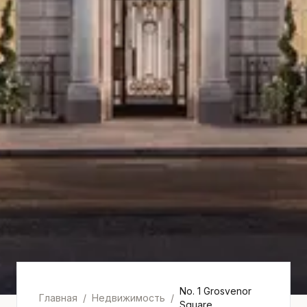
1
/
5
No. 1 Grosvenor
Главная
/
Недвижимость
/
Square