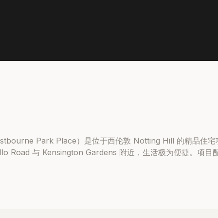
r（Westbourne Park Place）是位于西伦敦 Notting Hil
tobello Road 与 Kensington Gardens 附近，生活极