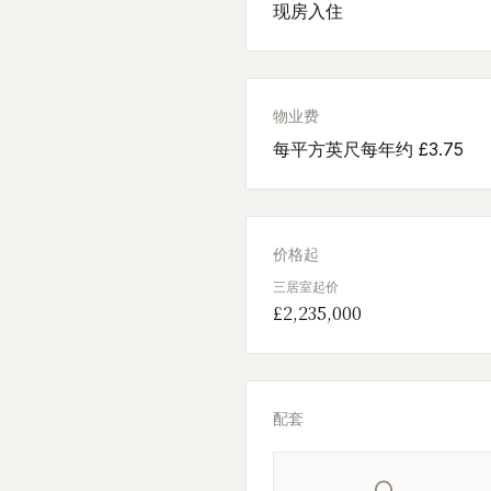
现房入住
物业费
每平方英尺每年约 £3.75
价格起
三居室起价
£2,235,000
配套