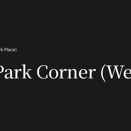
rk Place)
Park Corner (W