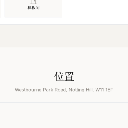
样板间
位置
Westbourne Park Road, Notting Hill, W11 1EF