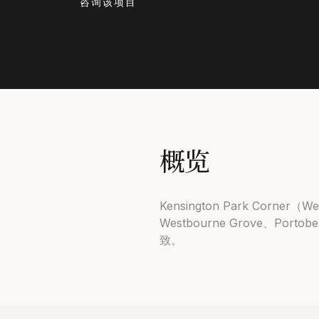
咨询该项目
概览
Kensington Park Corne
Westbourne Grove、Por
致。