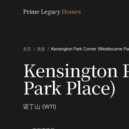
Prime Legacy
Homes
首页
/
新盘
/
Kensington Park Corner (Westbourne Pa
Kensington 
Park Place)
诺丁山 (W11)