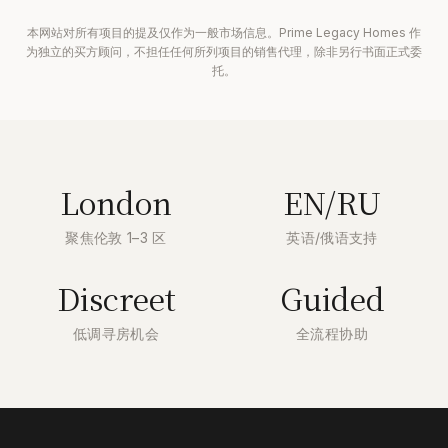
本网站对所有项目的提及仅作为一般市场信息。Prime Legacy Homes 作
为独立的买方顾问，不担任任何所列项目的销售代理，除非另行书面正式委
托。
London
EN/RU
聚焦伦敦 1–3 区
英语/俄语支持
Discreet
Guided
低调寻房机会
全流程协助