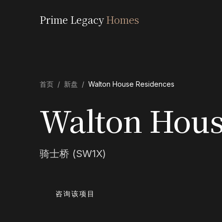
Prime Legacy
Homes
首页
/
新盘
/
Walton House Residences
Walton Hous
骑士桥 (SW1X)
咨询该项目