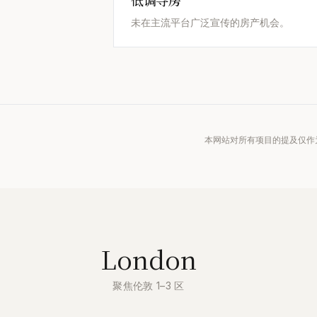
低调寻房
未在主流平台广泛宣传的房产机会。
本网站对所有项目的提及仅作为
London
聚焦伦敦 1–3 区