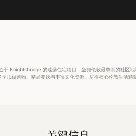
ces 是位于 Knightsbridge 的臻选住宅项目，坐拥伦敦最尊崇的社区地
eet，住户坐享顶级购物、精品餐饮与丰富文化资源，尽得核心伦敦生活精
关键信息