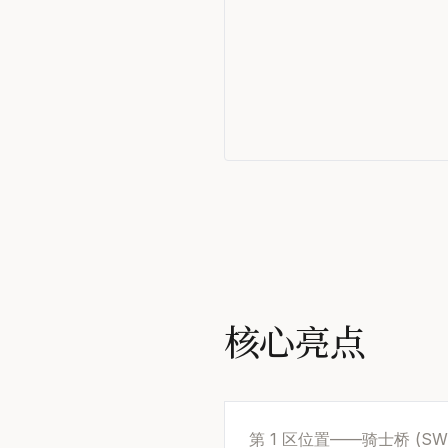
核心亮点
第 1 区位置——骑士桥 (SW