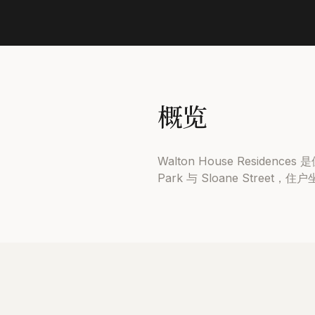
概览
Walton House Residen
Park 与 Sloane Str