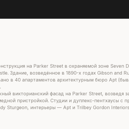
струкция на Parker Street в охраняемой зоне Seven Di
tle. Здание, возведённое в 1890-х годах Gibson and R
но в 40 апартаментов архитектурным бюро Apt (бывше
.
ный викторианский фасад на Parker Street, возведя 
медной пристройкой. Студии и дуплекс-пентхаусы с 
 Sturgeon, интерьеры — Apt и Trilbey Gordon Interior