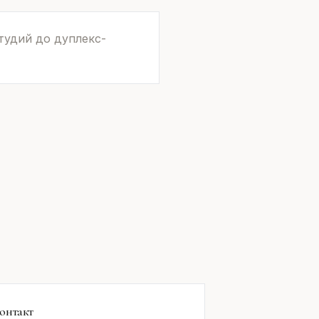
тудий до дуплекс-
онтакт