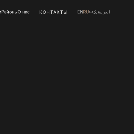
и
Районы
О нас
EN
RU
中文
العربية
КОНТАКТЫ