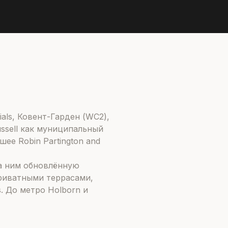
als, Ковент-Гарден (WC2),
ussell как муниципальный
е Robin Partington and
за ним обновлённую
приватными террасами,
s. До метро Holborn и