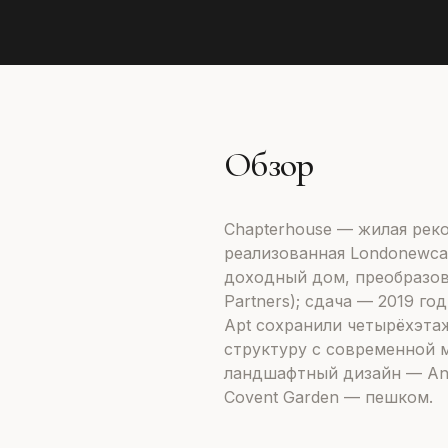
Обзор
Chapterhouse — жилая рекон
реализованная Londonewcas
доходный дом, преобразова
Partners); сдача — 2019 год
Apt сохранили четырёхэтаж
структуру с современной 
ландшафтный дизайн — Andy
Covent Garden — пешком.