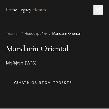
Prime Legacy
Homes
Главная
Главная
/
Новостройки
/
Mandarin Oriental
Услуги
Районы
Mandarin Oriental
О нас
Мэйфэр (W1S)
КОНТАКТЫ
EN
RU
中文
العربية
УЗНАТЬ ОБ ЭТОМ ПРОЕКТЕ