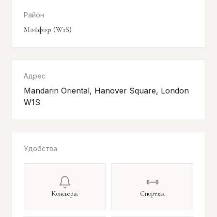
Район
Мэйфэр (W1S)
Адрес
Mandarin Oriental, Hanover Square, London
W1S
Удобства
Консьерж
Спортзал