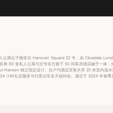
r 私人公寓位于梅菲尔 Hanover Square 22 号，由 Clivedale Lond
s 设计。项目将 80 套私人公寓与文华东方旗下 50 间客房酒店融于
Juul-Hansen 独立指定设计。住户与酒店宾客共享 25 米室
小时礼宾服务与代客泊车全天候待命。酒店于 2024 年春季开业，Bond