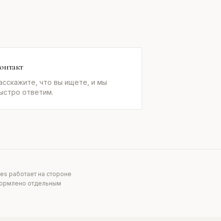
онтакт
асскажите, что вы ищете, и мы
ыстро ответим.
es работает на стороне
оформлено отдельным