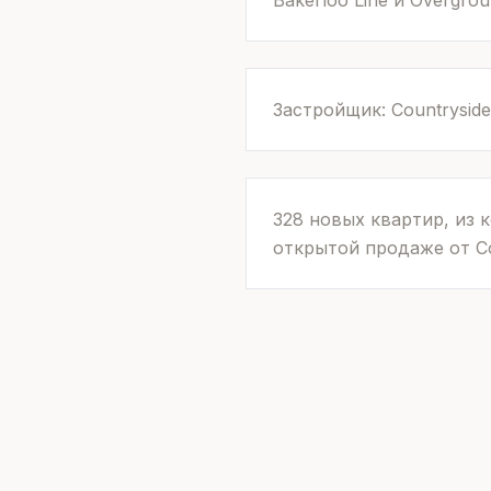
Bakerloo Line и Overgro
Застройщик: Countryside
328 новых квартир, из 
открытой продаже от Cou