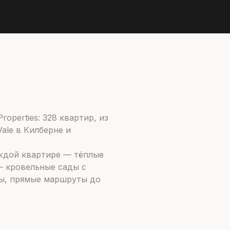
operties: 328 квартир, из
ale в Килберне и
аждой квартире — тёплые
— кровельные сады с
бы, прямые маршруты до