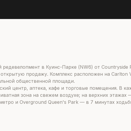
 редевелопмент в Куинс-Парке (NW6) от Countryside Pr
открытую продажу. Комплекс расположен на Carlton V
альной общественной площади.
кий центр, аптека, кафе и торговые помещения. В к
риватная зона на свежем воздухе; на верхних этажах 
метро и Overground Queen's Park — в 7 минутах ходь