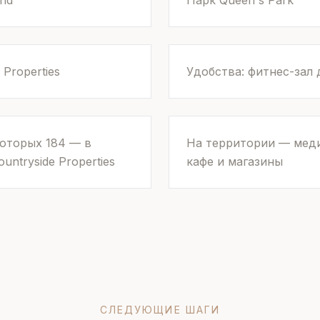
und
Парк Queen's Park
 Properties
Удобства: фитнес-зал 
которых 184 — в
На территории — меди
ntryside Properties
кафе и магазины
СЛЕДУЮЩИЕ ШАГИ