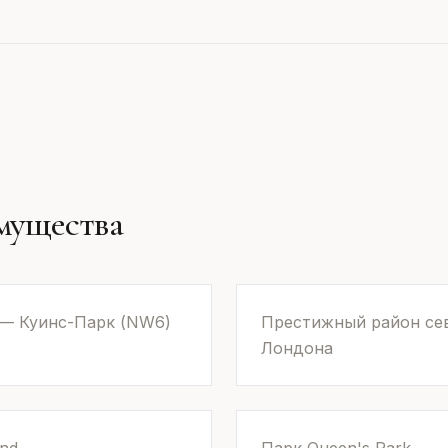
мущества
 — Куинс-Парк (NW6)
Престижный район се
Лондона