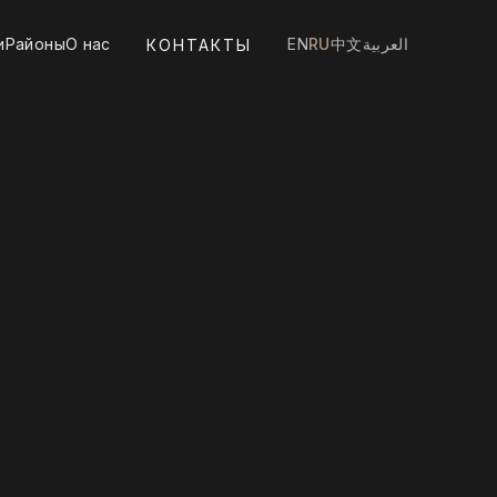
и
Районы
О нас
EN
RU
中文
العربية
КОНТАКТЫ