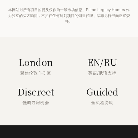
本网站对所有项目的提及仅作为一般市场信息。Prime Legacy Homes 作
为独立的买方顾问，不担任任何所列项目的销售代理，除非另行书面正式委
托。
London
EN/RU
聚焦伦敦 1–3 区
英语/俄语支持
Discreet
Guided
低调寻房机会
全流程协助