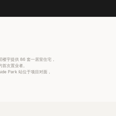
目，两栋四层楼宇提供 86 套一居室住宅，
作的首次置业者。
 Park 站位于项目对面，