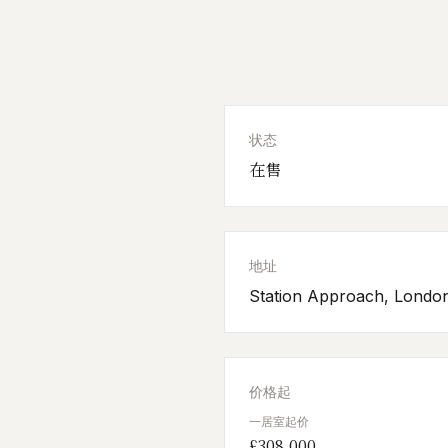
状态
在售
地址
Station Approach, Londo
价格起
一居室起价
£308,000