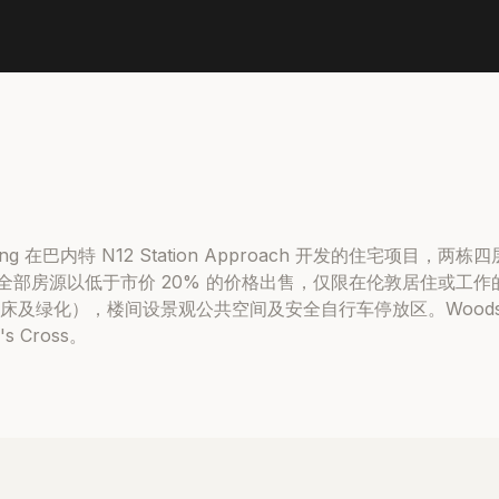
et Living 在巴内特 N12 Station Approach 开发的住宅项
 地铁站。全部房源以低于市价 20% 的价格出售，仅限在伦敦居住或工
及绿化），楼间设景观公共空间及安全自行车停放区。Woodside
's Cross。