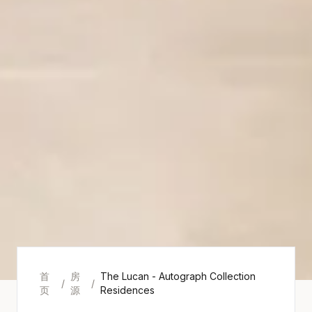
1
/
6
首
房
The Lucan - Autograph Collection
/
/
页
源
Residences